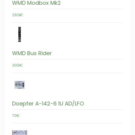
WMD Modbox Mk2
289€
WMD Bus Rider
309€
Doepfer A-142-6 1U AD/LFO
70€