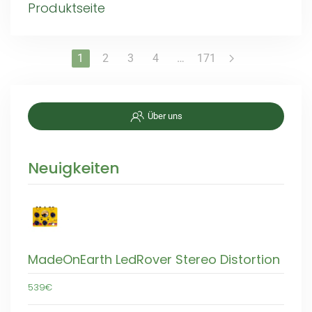
Produktseite
1
2
3
4
…
171
Über uns
Neuigkeiten
MadeOnEarth LedRover Stereo Distortion
539€