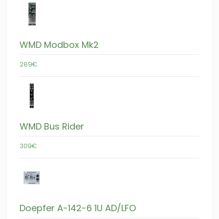
WMD Modbox Mk2
289€
WMD Bus Rider
309€
Doepfer A-142-6 1U AD/LFO