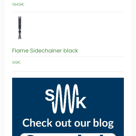
1949€
Flame Sidechainer black
99€