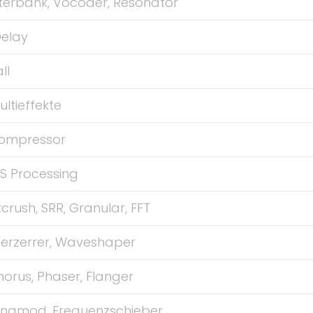
lterbank, Vocoder, Resonator
elay
ll
ultieffekte
ompressor
S Processing
tcrush, SRR, Granular, FFT
erzerrer, Waveshaper
orus, Phaser, Flanger
ingmod, Frequenzschieber