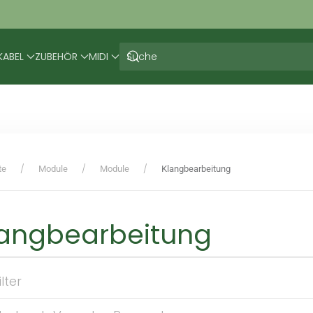
KABEL
ZUBEHÖR
MIDI
te
Module
Module
Klangbearbeitung
langbearbeitung
ilter