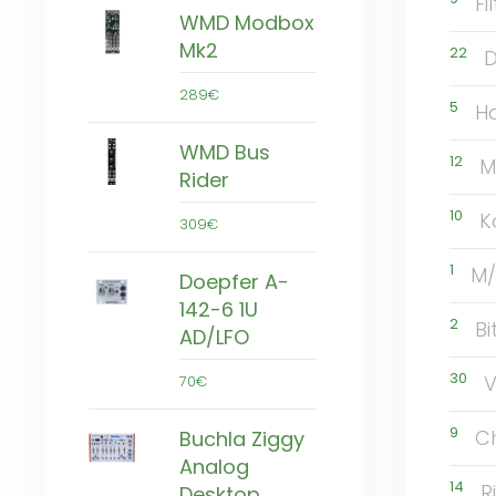
Fi
WMD Modbox
Mk2
22
D
289€
5
Ha
WMD Bus
12
M
Rider
10
K
309€
1
M/
Doepfer A-
142-6 1U
2
Bi
AD/LFO
30
V
70€
9
Ch
Buchla Ziggy
Analog
14
R
Desktop