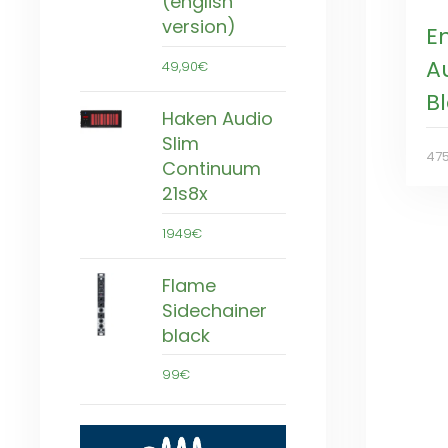
(english
version)
E
A
49,90€
B
Haken Audio
Slim
47
Continuum
21s8x
1949€
Flame
Sidechainer
black
99€