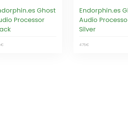
ndorphin.es Ghost
Endorphin.es G
udio Processor
Audio Processo
lack
Silver
5€
475€