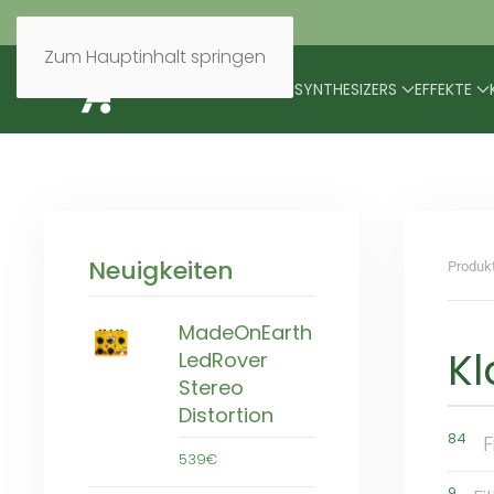
Zum Hauptinhalt springen
BRANDS
MODULARES
SYNTHESIZERS
EFFEKTE
Neuigkeiten
Produk
MadeOnEarth
K
LedRover
Stereo
Distortion
84
F
539€
9